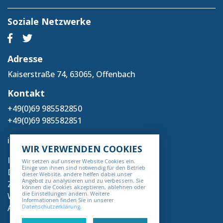
Soziale Netzwerke
Adresse
Kaiserstraße 74, 63065, Offenbach
Kontakt
+49(0)69 985582850
+49(0)69 985582851
info@deholding.org
WIR VERWENDEN COOKIES
Impressum
Wir setzen auf unserer Website Cookies ein.
Einige von ihnen sind notwendig für den Betrieb
Datenschutz
dieser Website, andere helfen dabei unser
Angebot zu analysieren und zu verbessern. Sie
Zahlung & Versand
können die Cookies akzeptieren, ablehnen oder
die Einstellungen ändern. Weitere
Widerrufsbelehrung
Informationen finden Sie in unserer
AGB
Datenschutzerklärung
.