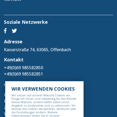
Soziale Netzwerke
Adresse
Kaiserstraße 74, 63065, Offenbach
Kontakt
+49(0)69 985582850
+49(0)69 985582851
info@deholding.org
WIR VERWENDEN COOKIES
Impressum
Wir setzen auf unserer Website Cookies ein.
Einige von ihnen sind notwendig für den Betrieb
Datenschutz
dieser Website, andere helfen dabei unser
Angebot zu analysieren und zu verbessern. Sie
Zahlung & Versand
können die Cookies akzeptieren, ablehnen oder
die Einstellungen ändern. Weitere
Widerrufsbelehrung
Informationen finden Sie in unserer